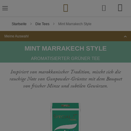
Zum
Inhalt
springen
Startseite
Die Tees
Mint Marrakech Style
Meine Auswahl
MINT MARRAKECH STYLE
AROMATISIERTER GRÜNER TEE
Inspiriert von marokkanischer Tradition, mischt sich die
rauchige Note von Gunpowder-Grüntee mit dem Bouquet
von frischer Minze und subtilen Gewürzen.
Zum
Ende
der
Bildgalerie
springen