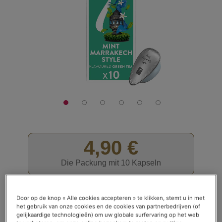
4,90 €
Die Packung mit 10 Kapseln
Bewertung:
Bewertungen lesen (
11
)
85
100
% of
Auf Lager
Door op de knop « Alle cookies accepteren » te klikken, stemt u in met
het gebruik van onze cookies en de cookies van partnerbedrijven (of
gelijkaardige technologieën) om uw globale surfervaring op het web