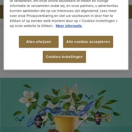
te verbeteren, om onze online bezoekers te meten en nuttige
informatie te verzamelen zodat wij, en onze partners, u advertenties
kunnen aanbieden die op uw interesses zijn afgestemd. Lees meer
IN DEN WARENKORB
over onze Privacyverklaring en stel uw voorkeuren in door hier te
klikken of op eender welk moment door op « Cookies-instellingen »
op onze website te klikken.
Meer informatie
100% sichere
Lieferung innerhalb
Kostenloser Versand
Alles afwijzen
Alle cookies accepteren
Zahlung
von 3 Tagen
ab 15 Tee-
Packungen
Cookies-instellingen