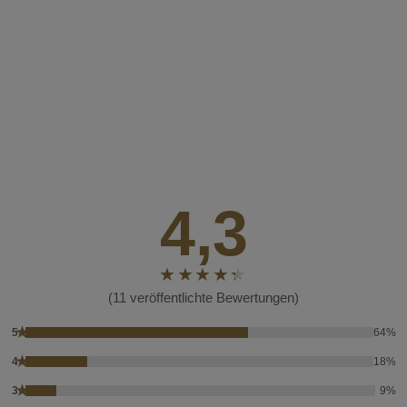
4,3
(11 veröffentlichte Bewertungen)
★
5
64%
★
4
18%
★
3
9%