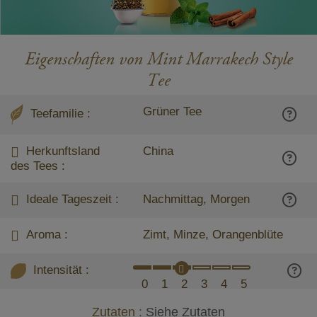
Eigenschaften von Mint Marrakech Style
Tee
Grüner Tee
Teefamilie :
Herkunftsland
China
des Tees :
Ideale Tageszeit :
Nachmittag, Morgen
Aroma :
Zimt, Minze, Orangenblüte
Intensität :
0
1
2
3
4
5
Zutaten :
Siehe Zutaten