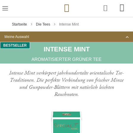
Zum
Inhalt
springen
Startseite
Die Tees
Intense Mint
Meine Auswahl
BESTSELLER
INTENSE MINT
AROMATISIERTER GRÜNER TEE
Intense Mint verkörpert jahrhundertalte orientalische Tee-
Traditionen. Die perfekte Verbindung von frischer Minze
und Gunpowder-Blättern mit natürlich leichten
Rauchnoten.
Zum
Ende
der
Bildgalerie
springen