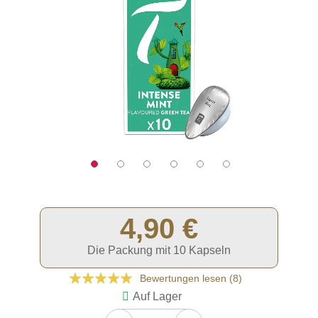
4,90 €
Die Packung mit 10 Kapseln
Bewertung:
Bewertungen lesen (
8
)
95
100
% of
Auf Lager