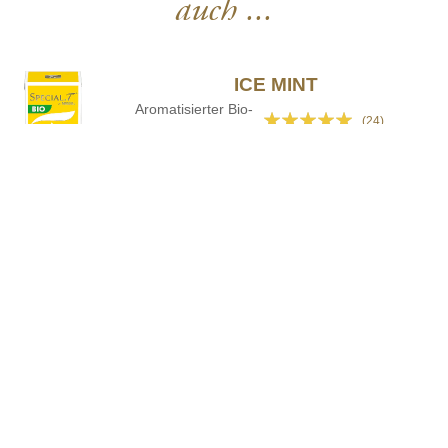
auch ...
ICE MINT
Aromatisierter Bio-
Bewertung:
(24)
Kräutertee
96%
4,90 €
Packung mit 10 Kapseln
IN DEN WARENKORB
JAPANESE SENCHA
Bewertung:
BIO-Grüner Tee
(8)
98%
4,90 €
Packung mit 10 Kapseln
IN DEN WARENKORB