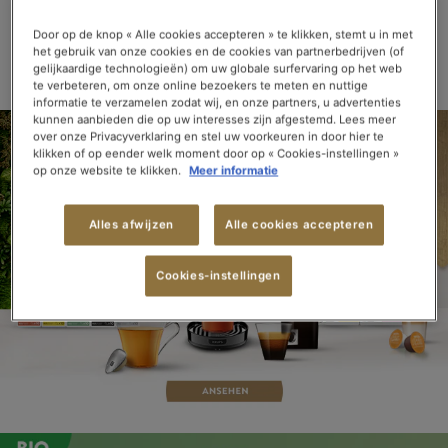
TEE
TEE
TEE
TEE
UND
FRÜCHTETEE
Door op de knop « Alle cookies accepteren » te klikken, stemt u in met
het gebruik van onze cookies en de cookies van partnerbedrijven (of
> ALLE TEES & AUFGÜSSE ANSEHEN
gelijkaardige technologieën) om uw globale surfervaring op het web
te verbeteren, om onze online bezoekers te meten en nuttige
informatie te verzamelen zodat wij, en onze partners, u advertenties
kunnen aanbieden die op uw interesses zijn afgestemd. Lees meer
over onze Privacyverklaring en stel uw voorkeuren in door hier te
klikken of op eender welk moment door op « Cookies-instellingen »
op onze website te klikken.
Meer informatie
Alles afwijzen
Alle cookies accepteren
Cookies-instellingen