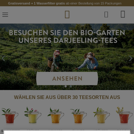
Zum
Gratisversand + 1 Wasserfilter gratis
ab einer Bestellung von 15 Packungen
Inhalt
springen
‹
›
WÄHLEN SIE AUS ÜBER 30 TEESORTEN AUS
SCHWARZER
GRÜNER
WEISSER
BLAUER
KRÄUTER-
ROOIBOS