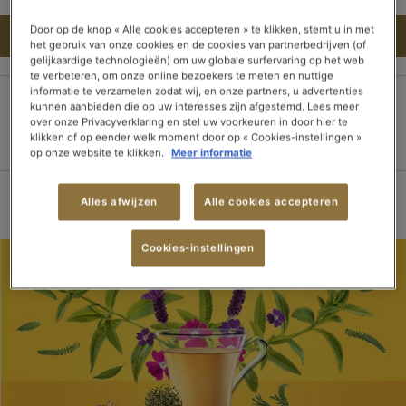
Door op de knop « Alle cookies accepteren » te klikken, stemt u in met
IN DEN WARENKORB
het gebruik van onze cookies en de cookies van partnerbedrijven (of
gelijkaardige technologieën) om uw globale surfervaring op het web
te verbeteren, om onze online bezoekers te meten en nuttige
informatie te verzamelen zodat wij, en onze partners, u advertenties
kunnen aanbieden die op uw interesses zijn afgestemd. Lees meer
100% sichere
Lieferung innerhalb
Kostenloser Versand
over onze Privacyverklaring en stel uw voorkeuren in door hier te
Zahlung
von 3 Tagen
ab 15 Tee-
klikken of op eender welk moment door op « Cookies-instellingen »
op onze website te klikken.
Meer informatie
Packungen
Alles afwijzen
Alle cookies accepteren
Cookies-instellingen