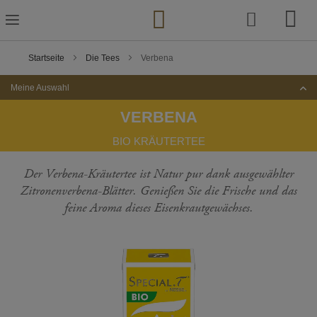
Zum
Inhalt
springen
Startseite
Die Tees
Verbena
Meine Auswahl
VERBENA
BIO KRÄUTERTEE
Der Verbena-Kräutertee ist Natur pur dank ausgewählter
Zitronenverbena-Blätter. Genießen Sie die Frische und das
feine Aroma dieses Eisenkrautgewächses.
Zum
Ende
der
Bildgalerie
springen