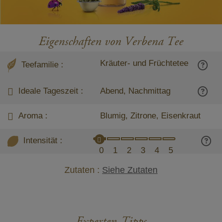
Eigenschaften von Verbena Tee
Kräuter- und Früchtetee
Teefamilie :
Ideale Tageszeit :
Abend, Nachmittag
Aroma :
Blumig, Zitrone, Eisenkraut
Intensität :
0
1
2
3
4
5
Zutaten :
Siehe Zutaten
Experten-Tipps