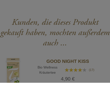
Kunden, die dieses Produkt
gekauft haben, mochten außerdem
auch ...
GOOD NIGHT KISS
Bio Wellness
Bewertung:
(17)
Kräutertee
80%
4,90 €
Packung mit 10 Kapseln
IN DEN WARENKORB