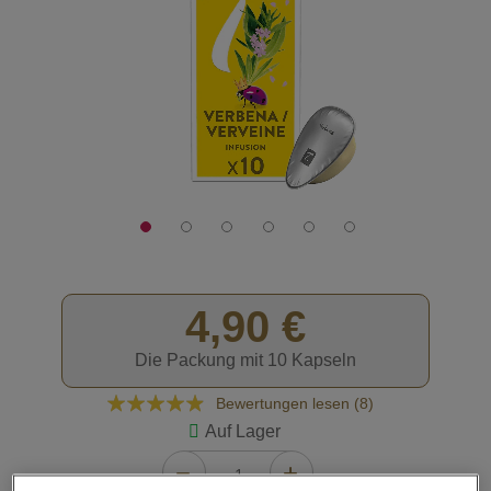
4,90 €
Die Packung mit 10 Kapseln
Bewertung:
Bewertungen lesen (
8
)
93
100
% of
Auf Lager