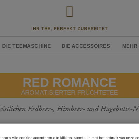
IHR TEE, PERFEKT ZUBEREITET
DIE TEEMASCHINE
DIE ACCESSOIRES
MEHR 
RED ROMANCE
AROMATISIERTER FRÜCHTETEE
 köstlichen Erdbeer-, Himbeer- und Hagebutte-
knop « Alle cookies accepteren » te klikken, stemt u in met het gebruik van onze c