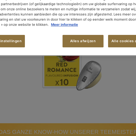
 partnerbedrijven (of gelijkaardige technologieën) om uw globale surfervaring op h
 om onze online bezoekers te meten en nuttige informatie te verzamelen zodat wij
 advertenties kunnen aanbieden die op uw interesses zijn afgestemd. Lees meer o
laring en stel uw voorkeuren in door hier te klikken of op eender welk moment doo
n » op onze website te klikken.
Meer informatie
instellingen
Alles afwijzen
Alle cookies
DAS GANZE KNOW-HOW UNSERER TEEMEISTE