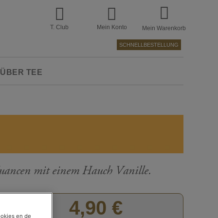
T. Club
Mein Konto
Mein Warenkorb
SCHNELLBESTELLUNG
ÜBER TEE
Nuancen mit einem Hauch Vanille.
Zum
4,90 €
Anfang
der
ookies en de