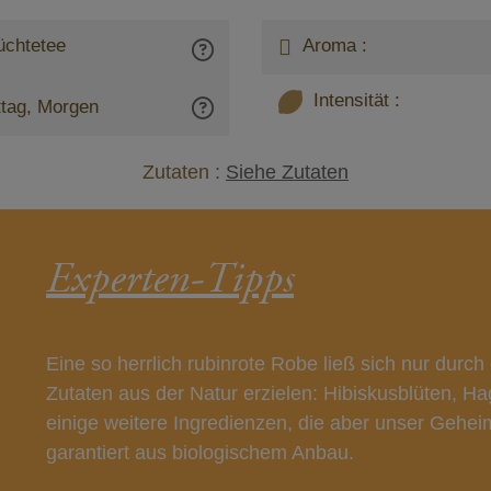
üchtetee
Aroma :
Intensität :
tag, Morgen
Zutaten :
Siehe Zutaten
Experten-Tipps
Eine so herrlich rubinrote Robe ließ sich nur durc
Zutaten aus der Natur erzielen: Hibiskusblüten, 
einige weitere Ingredienzen, die aber unser Gehei
garantiert aus biologischem Anbau.