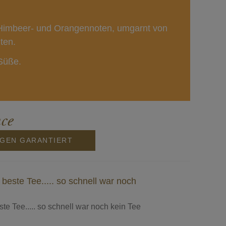
, Himbeer- und Orangennoten, umgarnt von
ten.
 Süße.
ce
NGEN GARANTIERT
 beste Tee..... so schnell war noch
ste Tee..... so schnell war noch kein Tee