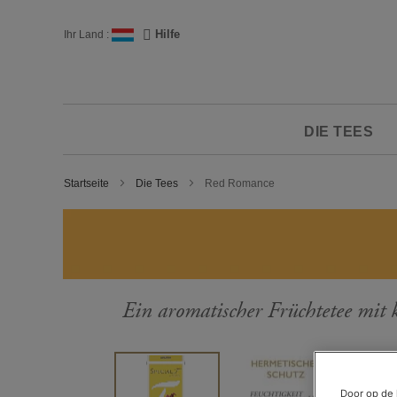
Zum
Inhalt
Sprache
Hilfe
Ihr Land :
springen
DIE TEES
Startseite
Die Tees
Red Romance
Ein aromatischer Früchtetee mit
Zum
Ende
der
Door op de 