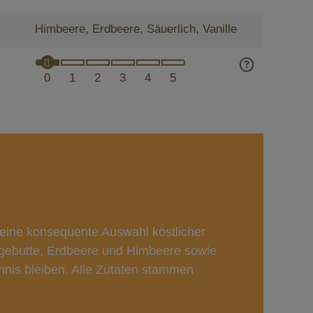
Himbeere, Erdbeere, Säuerlich, Vanille
0
1
2
3
4
5
h eine konsequente Auswahl köstlicher
Hagebutte, Erdbeere und Himbeere sowie
mnis bleiben. Alle Zutaten stammen