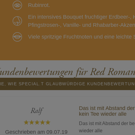
Rubinrot.
Ein intensives Bouquet fruchtiger Erdbeer-
Pfingstrosen-, Vanille- und Rhabarber-Akzen
Viele spritzige Fruchtnoten und eine leichte
undenbewertungen für Red Roman
IE, WIE SPECIAL.T GLAUBWÜRDIGE KUNDENBEWERTU
Das ist mit Abstand der
Ralf
kein Tee wieder alle
Das ist mit Abstand der be
100%
wieder alle
Geschrieben am
09.07.19