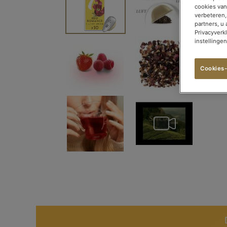
Bildgalerie
cookies van
springen
verbeteren,
partners, u
Privacyverk
instellinge
Cookies-