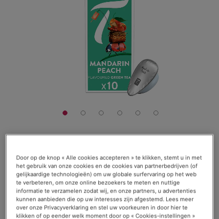
4,90 €
Door op de knop « Alle cookies accepteren » te klikken, stemt u in met
het gebruik van onze cookies en de cookies van partnerbedrijven (of
Die Packung mit 10 Kapseln
gelijkaardige technologieën) om uw globale surfervaring op het web
te verbeteren, om onze online bezoekers te meten en nuttige
Bewertung:
informatie te verzamelen zodat wij, en onze partners, u advertenties
Bewertungen lesen (
7
)
kunnen aanbieden die op uw interesses zijn afgestemd. Lees meer
83
100
% of
Auf Lager
over onze Privacyverklaring en stel uw voorkeuren in door hier te
klikken of op eender welk moment door op « Cookies-instellingen »