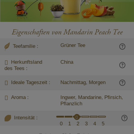
Eigenschaften von Mandarin Peach Tee
Grüner Tee
Teefamilie :
Herkunftsland
China
des Tees :
Ideale Tageszeit :
Nachmittag, Morgen
Aroma :
Ingwer, Mandarine, Pfirsich,
Pflanzlich
Intensität :
0
1
2
3
4
5