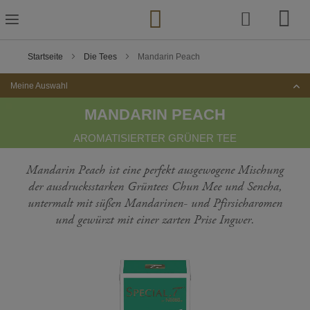
Zum
Inhalt
springen
Startseite
Die Tees
Mandarin Peach
Meine Auswahl
MANDARIN PEACH
AROMATISIERTER GRÜNER TEE
Mandarin Peach ist eine perfekt ausgewogene Mischung
der ausdrucksstarken Grüntees Chun Mee und Sencha,
untermalt mit süßen Mandarinen- und Pfirsicharomen
und gewürzt mit einer zarten Prise Ingwer.
Zum
Ende
der
Bildgalerie
springen