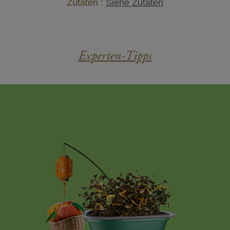
Zutaten :
Siehe Zutaten
Experten-Tipps