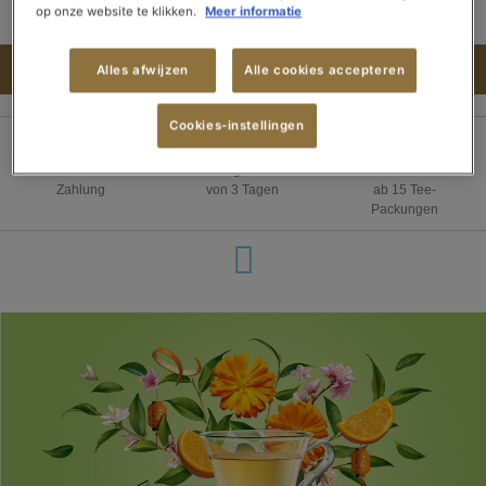
op onze website te klikken.
Meer informatie
IN DEN WARENKORB
Alles afwijzen
Alle cookies accepteren
Cookies-instellingen
100% sichere
Lieferung innerhalb
Kostenloser Versand
Zahlung
von 3 Tagen
ab 15 Tee-
Packungen