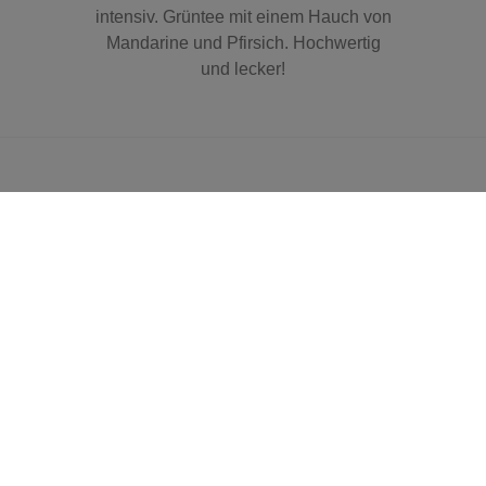
intensiv. Grüntee mit einem Hauch von
Mandarine und Pfirsich. Hochwertig
und lecker!