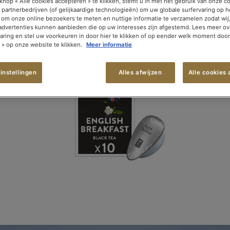
knop « Alle cookies accepteren » te klikken, stemt u in met het gebruik van onze c
 partnerbedrijven (of gelijkaardige technologieën) om uw globale surfervaring op h
 om onze online bezoekers te meten en nuttige informatie te verzamelen zodat wij
 advertenties kunnen aanbieden die op uw interesses zijn afgestemd. Lees meer o
laring en stel uw voorkeuren in door hier te klikken of op eender welk moment doo
n » op onze website te klikken.
Meer informatie
instellingen
Alles afwijzen
Alle cookies