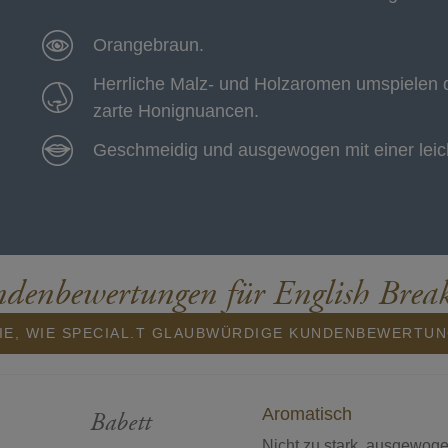
Orangebraun.
Herrliche Malz- und Holzaromen umspielen d
zarte Honignuancen.
Geschmeidig und ausgewogen mit einer leich
denbewertungen für English Break
IE, WIE SPECIAL.T GLAUBWÜRDIGE KUNDENBEWERTU
Aromatisch
Babett
Nicht zu stark, ausgewoge