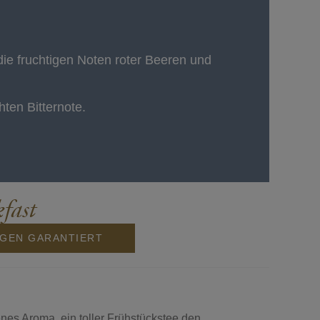
ie fruchtigen Noten roter Beeren und
ten Bitternote.
fast
NGEN GARANTIERT
nes Aroma, ein toller Frühstückstee den