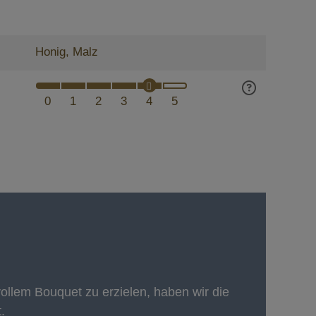
Honig, Malz
0
1
2
3
4
5
ollem Bouquet zu erzielen, haben wir die
.