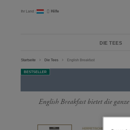
Zum
Inhalt
Sprache
Hilfe
Ihr Land :
springen
DIE TEES
Startseite
Die Tees
English Breakfast
BESTSELLER
English Breakfast bietet die gan
Zum