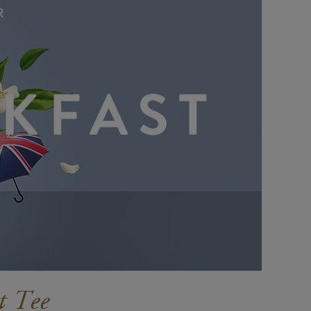
R
t Tee