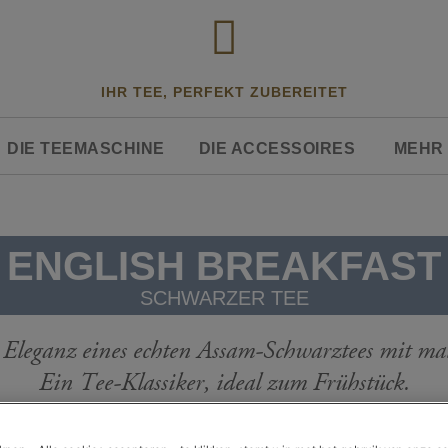
IHR TEE, PERFEKT ZUBEREITET
DIE TEEMASCHINE
DIE ACCESSOIRES
MEHR 
ENGLISH BREAKFAST
SCHWARZER TEE
ze Eleganz eines echten Assam-Schwarztees mit 
Ein Tee-Klassiker, ideal zum Frühstück.