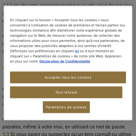
2.1
Lors de votre enregistrement sur ce site, vous devez vous
assurer de l'exactitude et de l'exhaustivité des données
En cliquant sur le bouton « Accepter tous les cookies » vous
obligatoires que vous fournissez.
consentez à l’utilisation de cookies de premières et tierces parties (ou
2.2
Veuillez informer SPECIAL.T de tout changement
technologies similaires) afin d’améliorer votre expérience globale de
d'adresse et autres modifications en remettant à jour vos
navigation sur le Web, de mesurer notre audience, de collecter des
informations utiles pour nous permettre, ainsi qu’à nos partenaires, de
données personnelles sur le présent site dans les meilleurs
vous proposer des publicités adaptées à vos centres d’intérêt.
délais.
Définissez vos préférences en cliquant
ici
ou à tout moment en
cliquant sur « Paramètres de cookies » de notre site Web. Apprenez-
en plus sur notre
Déclaration de Confidentialité
3. Mot de passe
Accepter tous les cookies
3.1
Vous devez choisir un mot de passe lors de votre
enregistrement en vue d'utiliser le présent site. Ce mot de
Tout refuser
passe est strictement confidentiel et ne doit pas être divulgué
à des tiers.
Paramètres de cookies
3.2
Vous assumez l'entière responsabilité de l'utilisation de
votre mot de passe et de toutes les commandes qui sont
passées, même à votre insu, en utilisant ce mot de passe.
3.3
Si vous savez ou suspectez qu'un tiers connaît ou utilise